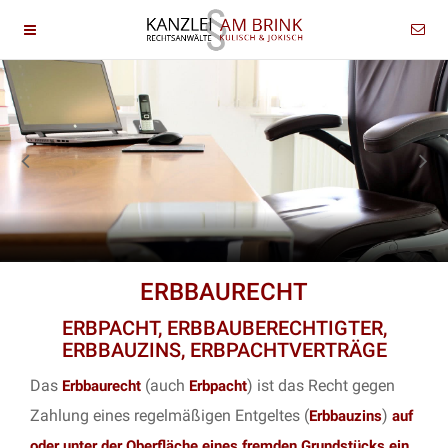
ERBBAURECHT
ERBPACHT, ERBBAUBERECHTIGTER,
ERBBAUZINS, ERBPACHTVERTRÄGE
Das
(auch
) ist das Recht gegen
Erbbaurecht
Erbpacht
Zahlung eines regelmäßigen Entgeltes (
)
Erbbauzins
auf
oder unter der Oberfläche eines fremden Grundstücks ein